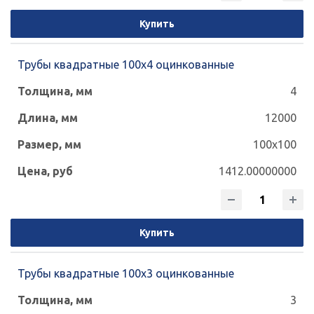
250x250
300x100
300x200
Купить
300x300
350x250
400x200
Трубы квадратные 100х4 оцинкованные
400x400
1
1.2
1.5
2
4
2.5
3
4
5
6
7
8
12000
100x100
9
10
12
1412.00000000
Купить
Трубы квадратные 100х3 оцинкованные
3