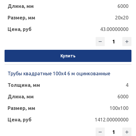
6000
70x70
80x40
80x60
100x50
20x20
100x60
120x50
120x60
120x80
43.00000000
120x120
140x60
140x80
140x100
140x140
150x100
150x150
160x80
Купить
160x100
160x120
160x140
Трубы квадратные 100х4 6 м оцинкованные
160x160
180x100
180x120
4
180x140
180x180
200x100
6000
100x100
200x120
200x160
200x200
1412.00000000
240x120
240x160
250x150