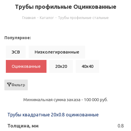
Трубы профильные Оцинкованные
Главная
-
Каталог
-
Трубы профильные стальные
Популярное:
ЭСВ
Низколегированные
20x20
40x40
Оцинкованные
60x60
50x50
80x80
100x100
Фильтр
0.8
10x10
15x15
25x25
Минимальная сумма заказа - 100 000 руб.
30x15
30x20
30x30
40x20
Трубы квадратные 20х0.8 оцинкованные
40x25
50x25
60x30
60x40
0.8