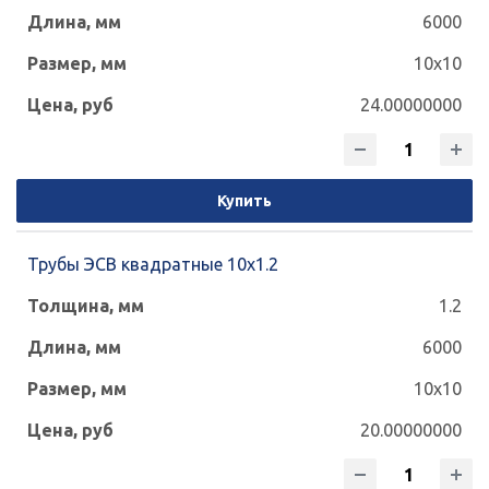
6000
70x70
80x40
80x60
100x50
10x10
100x60
120x50
120x60
120x80
24.00000000
120x120
140x60
140x80
140x100
140x140
150x100
150x150
160x80
Купить
160x100
160x120
160x140
Трубы ЭСВ квадратные 10х1.2
160x160
180x100
180x120
1.2
180x140
180x180
200x100
6000
10x10
200x120
200x160
200x200
20.00000000
240x120
240x160
250x150