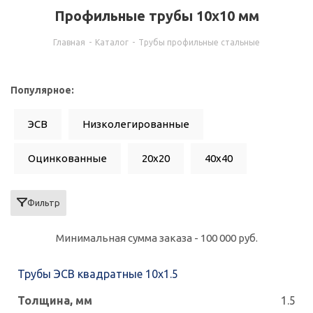
Профильные трубы 10x10 мм
Главная
-
Каталог
-
Трубы профильные стальные
Популярное:
ЭСВ
Низколегированные
Оцинкованные
20x20
40x40
60x60
50x50
80x80
100x100
Фильтр
0.8
15x15
25x25
10x10
Минимальная сумма заказа - 100 000 руб.
30x15
30x20
30x30
40x20
Трубы ЭСВ квадратные 10х1.5
40x25
50x25
60x30
60x40
1.5