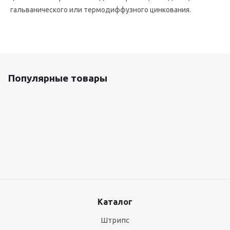
гальванического или термодиффузного цинкования.
Популярные товары
Оцинкованный лист 0.5x1250 мм
87 800
руб.
/т
Каталог
Штрипс