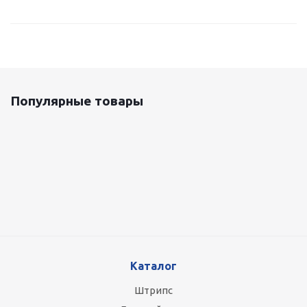
Популярные товары
Оцинкованный лист 0.5x1250 мм
87 800
руб.
/т
Каталог
Штрипс