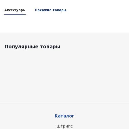
Аксессуары
Похожие товары
Популярные товары
Оцинкованный лист 0.5x1250 мм
87 800
руб.
/т
Планка внутренних стендов (оцинковка)
Есть в наличии
0 руб.
Каталог
Штрипс