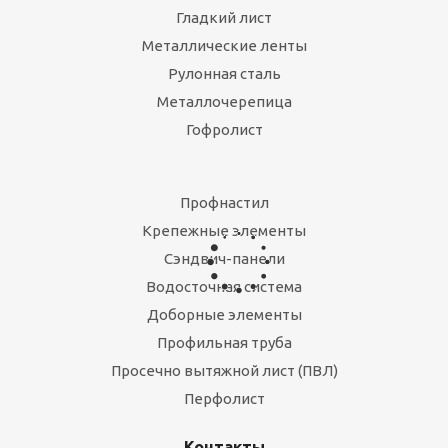
Гладкий лист
Металлические ленты
Рулонная сталь
Металлочерепица
Гофролист
Карнизная планка большая (оцинковка)
Есть в наличии
Профнастил
190
руб.
/пог.м
Крепежные элементы
Сэндвич-панели
Водосточная система
Доборные элементы
Профильная труба
Просечно вытяжной лист (ПВЛ)
Перфолист
Контакты