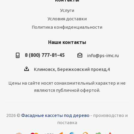
Планка примыкания (оцинковка)
Услуги
Есть в наличии
Условия доставки
310
руб.
/пог.м
Политика конфиденциальности
Наши контакты
8 (800) 777-81-45
info@ps-imc.ru
Климовск, Бережковский проезд,4
Цены на сайте носят ознакомительный характер и не
являются публичной офертой.
Снегозадержатель трубчатый (комплект)
(стальной шелк)
Есть в наличии
2026 ©
Фасадные кассеты под дерево
- производство и
1 575
руб.
/шт
поставка