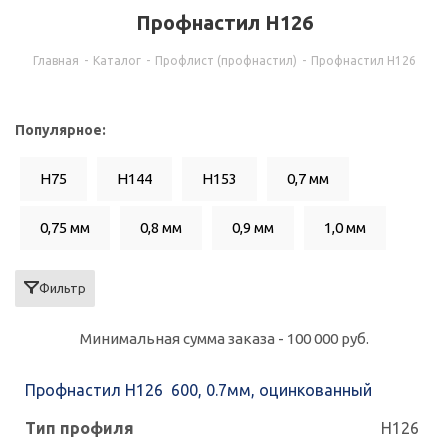
Профнастил Н126
Главная
-
Каталог
-
Профлист (профнастил)
-
Профнастил Н126
Популярное:
Н75
H144
H153
0,7 мм
0,75 мм
0,8 мм
0,9 мм
1,0 мм
Фильтр
Минимальная сумма заказа - 100 000 руб.
Профнастил Н126 600, 0.7мм, оцинкованный
Н126