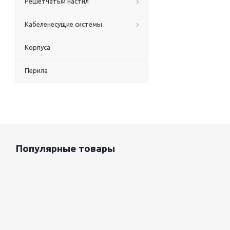
Решетчатый настил
Кабеленесущие системы
Корпуса
Планка внутре
Перила
Популярные товары
Оцинкованный лист 0.5x1250 мм
87 800
руб.
/т
Снегозадержат