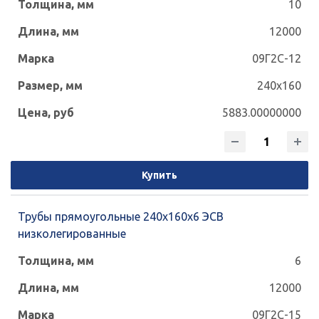
10
70x70
80x40
80x60
100x50
12000
100x60
120x50
120x60
120x80
09Г2С-12
240x160
120x120
140x60
140x80
140x100
5883.00000000
140x140
150x100
150x150
160x80
160x100
160x120
160x140
Купить
160x160
180x100
180x120
Трубы прямоугольные 240x160x6 ЭСВ
180x140
180x180
200x100
низколегированные
6
200x120
200x160
200x200
12000
240x120
250x150
240x160
09Г2С-15