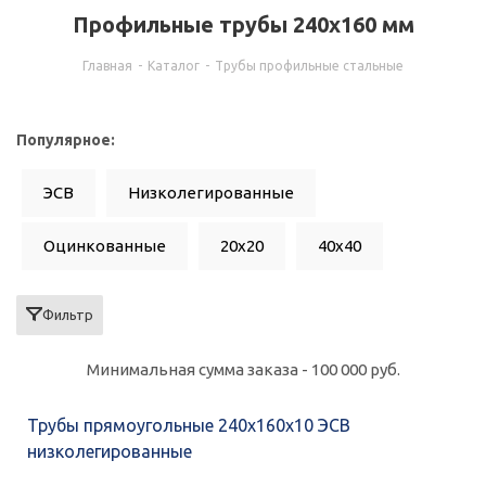
Профильные трубы 240x160 мм
Главная
-
Каталог
-
Трубы профильные стальные
Популярное:
ЭСВ
Низколегированные
Оцинкованные
20x20
40x40
60x60
50x50
80x80
100x100
Фильтр
0.8
10x10
15x15
25x25
Минимальная сумма заказа - 100 000 руб.
30x15
30x20
30x30
40x20
Трубы прямоугольные 240x160x10 ЭСВ
низколегированные
40x25
50x25
60x30
60x40