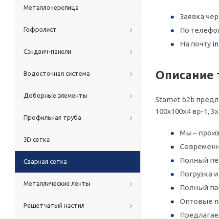
Металлочерепица
Заявка че
Гофролист
По телеф
На почту
i
Сэндвич-панели
Описание 
Водосточная система
Доборные элементы
Stamet b2b предл
100х100х4 вр-1, 
Профильная труба
Мы – произ
3D сетка
Современн
Полный пер
Сварная сетка
Погрузка 
Металлические ленты
Полный па
Оптовые п
Решетчатый настил
Предлагае