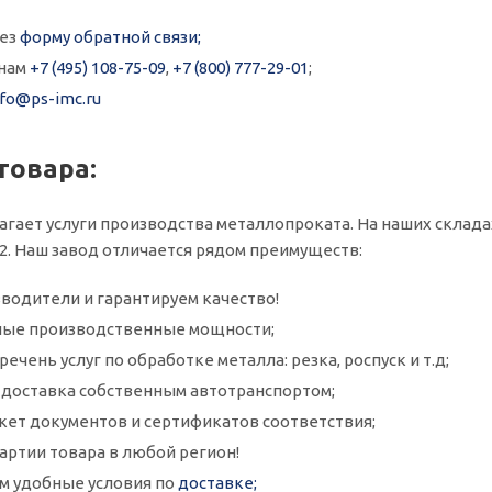
рез
форму обратной связи;
онам
+7 (495) 108-75-09
,
+7 (800) 777-29-01
;
nfo@ps-imc.ru
товара:
агает услуги производства металлопроката. На наших склада
3х2. Наш завод отличается рядом преимуществ:
водители и гарантируем качество!
ые производственные мощности;
ечень услуг по обработке металла: резка, роспуск и т.д;
и доставка собственным автотранспортом;
кет документов и сертификатов соответствия;
артии товара в любой регион!
м удобные условия по
доставке;