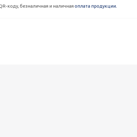
QR-коду, безналичная и наличная
оплата продукции.
Металлокассеты закрытого типа 575х575, 0,7 мм, полимерное п
1 090
руб.
/шт