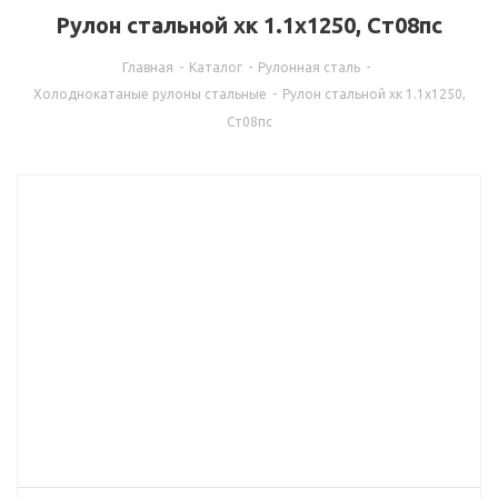
Рулон стальной хк 1.1x1250, Ст08пс
Главная
-
Каталог
-
Рулонная сталь
-
Холоднокатаные рулоны стальные
-
Рулон стальной хк 1.1x1250,
Ст08пс