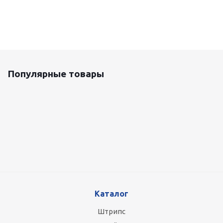
Популярные товары
Оцинкованный лист 0.5x1250 мм
87 800
руб.
/т
Каталог
Штрипс