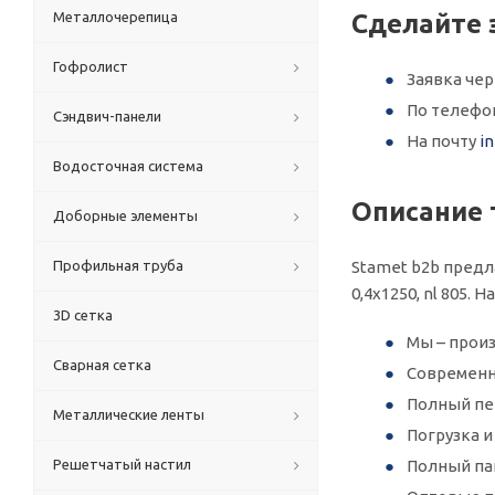
Металлочерепица
Сделайте 
Гофролист
Заявка че
По телеф
Сэндвич-панели
На почту
i
Водосточная система
Описание 
Доборные элементы
Профильная труба
Stamet b2b предл
0,4х1250, nl 805.
3D сетка
Мы – произ
Сварная сетка
Современн
Полный пер
Металлические ленты
Погрузка 
Решетчатый настил
Полный па