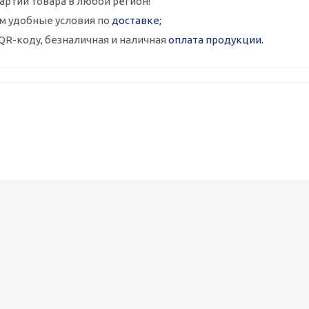
артии товара в любой регион!
м удобные условия по
доставке;
QR-коду, безналичная и наличная
оплата продукции.
Металлокассеты закрытого типа 575х575, 0,7 мм, полимерное п
1 090
руб.
/шт