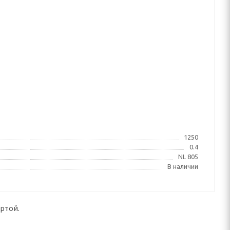
1250
0.4
NL 805
В наличии
ртой.