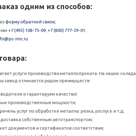
заказ одним из способов:
рез
форму обратной связи;
онам
+7 (495) 108-75-09
,
+7 (800) 777-29-01
;
nfo@ps-imc.ru
товара:
агает услуги производства металлопроката. На наших склад
 Наш завод отличается рядом преимуществ:
водители и гарантируем качество!
ые производственные мощности;
ечень услуг по обработке металла: резка, роспуск и т.д;
и доставка собственным автотранспортом;
кет документов и сертификатов соответствия;