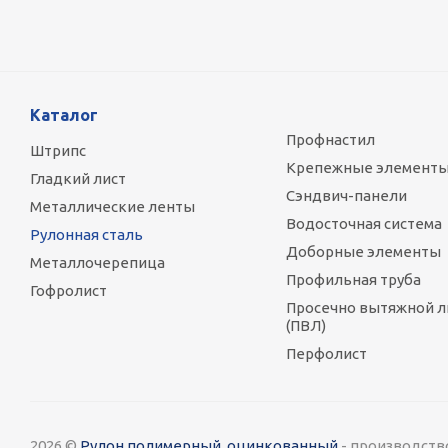
Каталог
Профнастил
Штрипс
Крепежные элемент
Гладкий лист
Сэндвич-панели
Металлические ленты
Водосточная система
Рулонная сталь
Доборные элементы
Металлочерепица
Профильная труба
Гофролист
Просечно вытяжной л
(ПВЛ)
Перфолист
2026 ©
Рулон полимерный, оцинкованный
- производств