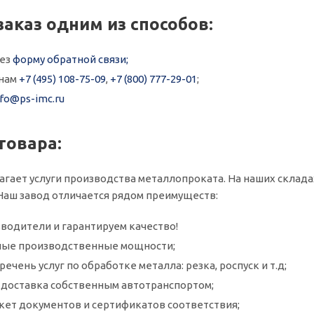
заказ одним из способов:
рез
форму обратной связи;
онам
+7 (495) 108-75-09
,
+7 (800) 777-29-01
;
nfo@ps-imc.ru
товара:
агает услуги производства металлопроката. На наших склад
3. Наш завод отличается рядом преимуществ:
водители и гарантируем качество!
ые производственные мощности;
ечень услуг по обработке металла: резка, роспуск и т.д;
и доставка собственным автотранспортом;
кет документов и сертификатов соответствия;