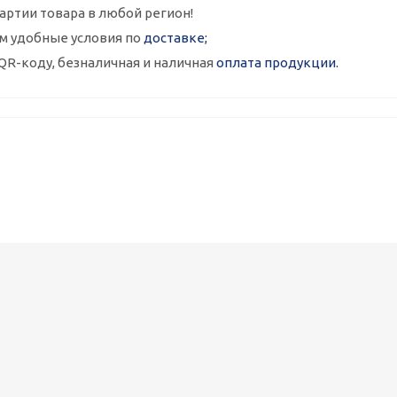
артии товара в любой регион!
м удобные условия по
доставке;
QR-коду, безналичная и наличная
оплата продукции.
Металлокассеты закрытого типа 575х575, 0,7 мм, полимерное п
1 090
руб.
/шт