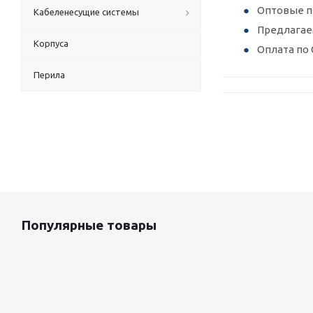
Оптовые п
Кабеленесущие системы
Предлагае
Корпуса
Оплата по 
Перила
Популярные товары
Оцинкованный лист 0.5x1250 мм
88 800
руб.
/т