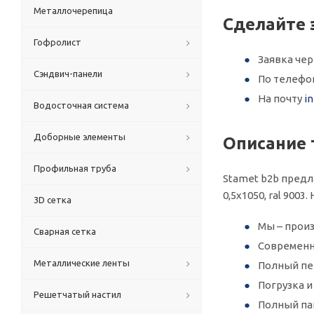
Металлочерепица
Сделайте 
Гофролист
Заявка че
Сэндвич-панели
По телеф
На почту
i
Водосточная система
Доборные элементы
Описание 
Профильная труба
Stamet b2b предл
0,5х1050, ral 900
3D сетка
Мы – произ
Сварная сетка
Современн
Металлические ленты
Полный пер
Погрузка 
Решетчатый настил
Полный па