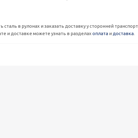
ь сталь в рулонах и заказать доставку у сторонней транспор
те и доставке можете узнать в разделах
оплата
и
доставка
.
Металлокассеты закрытого типа 575х575, 0,7 мм, полимерное п
1 090
руб.
/шт