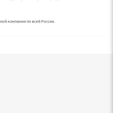
тной компании по всей России.
окрытие
Рулон с полимерным покрытием 0,45х1250
120 800
руб.
/т