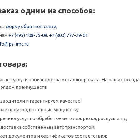
заказ одним из способов:
рез
форму обратной связи;
онам
+7 (495) 108-75-09
,
+7 (800) 777-29-01
;
nfo@ps-imc.ru
товара:
агает услуги производства металлопроката. На наших склада
 рядом преимуществ:
зводители и гарантируем качество!
ые производственные мощности;
ечень услуг по обработке металла: резка, роспуск и т.д;
и доставка собственным автотранспортом;
кет документов и сертификатов соответствия;