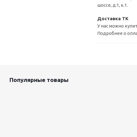
шоссе, д.1, к.1.
Доставка ТК
У нас можно купит
Подробнее о опла
Популярные товары
Оцинкованный лист 0.5x1250 мм
87 800
руб.
/т