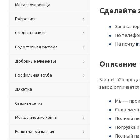
Металлочерепица
Сделайте 
Гофролист
Заявка че
Сэндвич-панели
По телеф
На почту
i
Водосточная система
Доборные элементы
Описание 
Профильная труба
Stamet b2b предл
завод отличается
3D сетка
Мы — прои
Сварная сетка
Современн
Металлические ленты
Полный пер
Погрузка 
Решетчатый настил
Полный па