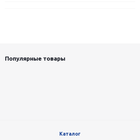
Популярные товары
Оцинкованный лист 0.5x1250 мм
87 800
руб.
/т
Каталог