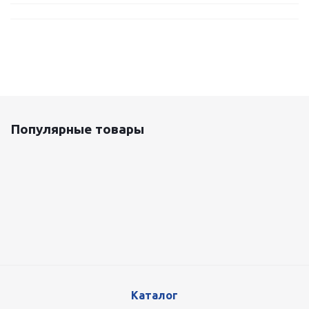
Популярные товары
Оцинкованный лист 0.5x1250 мм
87 800
руб.
/т
Каталог