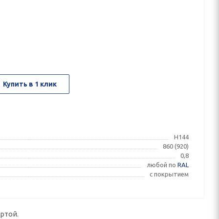
Купить в 1 клик
Н144
860 (920)
0,8
любой по
RAL
с покрытием
ртой.