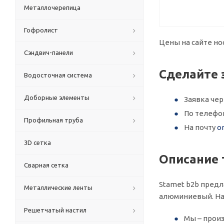
Металлочерепица
Гофролист
Цены на сайте но
Сэндвич-панели
Сделайте 
Водосточная система
Доборные элементы
Заявка че
По телефо
Профильная труба
На почту
o
3D сетка
Описание 
Сварная сетка
Stamet b2b предл
Металлические ленты
алюминиевый. На
Решетчатый настил
Мы – произ