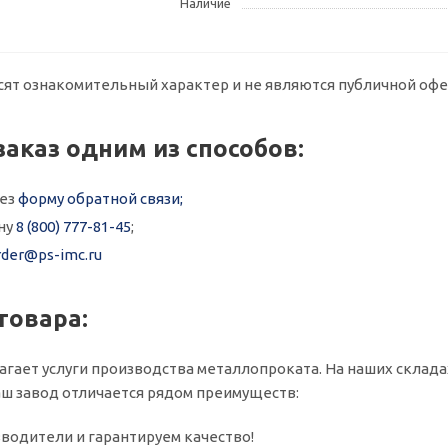
Наличие
сят ознакомительный характер и не являются публичной офе
заказ одним из способов:
рез
форму обратной связи;
ну
8 (800) 777-81-45
;
rder@ps-imc.ru
товара:
агает услуги производства металлопроката. На наших складах 
ш завод отличается рядом преимуществ:
водители и гарантируем качество!