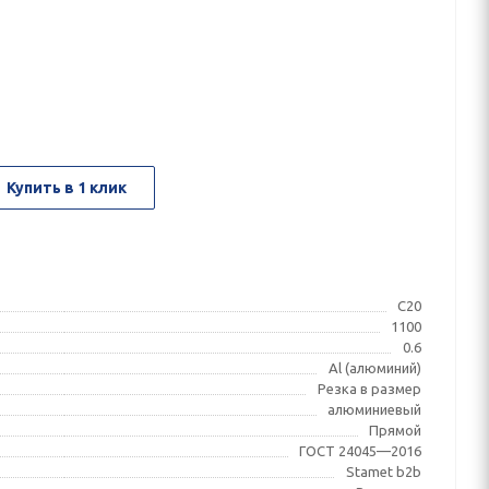
Купить в 1 клик
С20
1100
0.6
Al (алюминий)
Резка в размер
алюминиевый
Прямой
ГОСТ 24045—2016
Stamet b2b