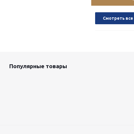
Смотреть все
Популярные товары
Оцинкованный лист 0.5x1250 мм
87 800
руб.
/т