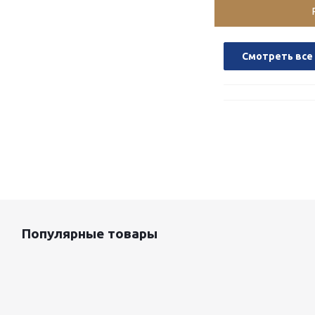
Смотреть все
Популярные товары
Оцинкованный лист 0.5x1250 мм
87 800
руб.
/т