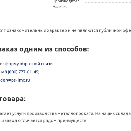
Производитель
Наличие
сят ознакомительный характер и не являются публичной офе
заказ одним из способов:
рез
форму обратной связи;
ну
8 (800) 777-81-45
;
rder@ps-imc.ru
товара:
агает услуги производства металлопроката. На наших складах 
ш завод отличается рядом преимуществ: