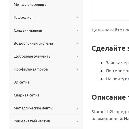
Металлочерепица
Гофролист
Цены на сайте но
Сэндвич-панели
Водосточная система
Сделайте 
Доборные элементы
Заявка че
Профильная труба
По телефо
На почту
o
3D сетка
Сварная сетка
Описание 
Металлические ленты
Stamet b2b предл
алюминиевый. На
Решетчатый настил