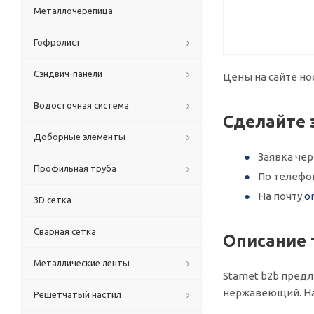
Металлочерепица
Гофролист
Сэндвич-панели
Цены на сайте но
Водосточная система
Сделайте 
Доборные элементы
Заявка че
Профильная труба
По телефо
На почту
o
3D сетка
Сварная сетка
Описание 
Металлические ленты
Stamet b2b предл
нержавеющий. На
Решетчатый настил