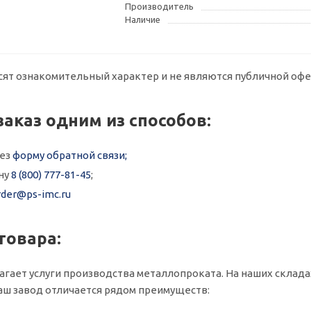
Производитель
Наличие
сят ознакомительный характер и не являются публичной офе
заказ одним из способов:
рез
форму обратной связи;
ну
8 (800) 777-81-45
;
rder@ps-imc.ru
товара:
агает услуги производства металлопроката. На наших складах 
ш завод отличается рядом преимуществ: