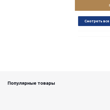
Смотреть все
Популярные товары
Оцинкованный лист 0.5x1250 мм
87 800
руб.
/т