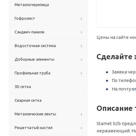
Металлочерепица
Гофролист
Сэндвич-панели
Цены на сайте но
Водосточная система
Сделайте 
Доборные элементы
Заявка че
Профильная труба
По телефо
3D сетка
На почту
o
Сварная сетка
Описание 
Металлические ленты
Stamet b2b предл
Решетчатый настил
нержавеющий. На