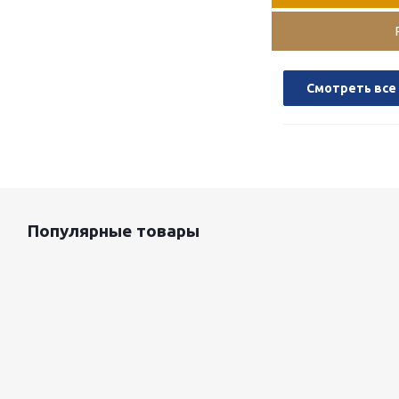
Смотреть все
Популярные товары
Оцинкованный лист 0.5x1250 мм
87 800
руб.
/т