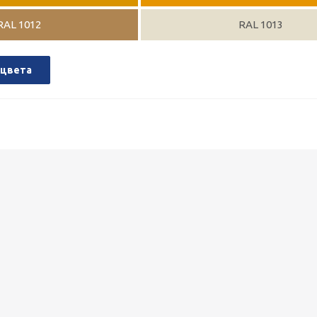
RAL 1012
RAL 1013
 цвета
Металлокассеты закрытого типа 575х575, 0,7 мм, полимерное п
1 090
руб.
/шт