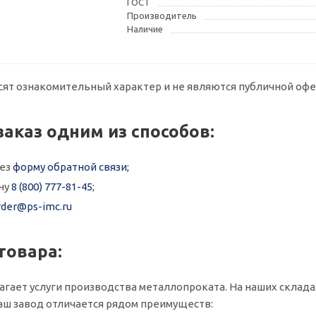
ГОСТ
Производитель
Наличие
сят ознакомительный характер и не являются публичной офе
заказ одним из способов:
рез
форму обратной связи;
ну
8 (800) 777-81-45
;
rder@ps-imc.ru
товара:
агает услуги производства металлопроката. На наших складах 
ш завод отличается рядом преимуществ: