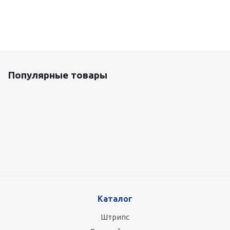
Популярные товары
Оцинкованный лист 0.5x1250 мм
88 800
руб.
/т
Каталог
Штрипс