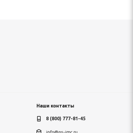
окрытие
Рулон с полимерным покрытием 0,45х1250
120 800
руб.
/т
Наши контакты
8 (800) 777-81-45
info@ps-imc.ru