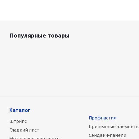
Популярные товары
Оцинкованный лист 0.5x1250 мм
88 800
руб.
/т
Каталог
Профнастил
Штрипс
Крепежные элемент
Гладкий лист
Сэндвич-панели
Металлические ленты