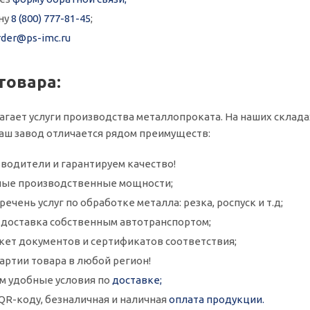
ну
8 (800) 777-81-45
;
rder@ps-imc.ru
товара:
гает услуги производства металлопроката. На наших складах 
аш завод отличается рядом преимуществ:
водители и гарантируем качество!
ые производственные мощности;
ечень услуг по обработке металла: резка, роспуск и т.д;
и доставка собственным автотранспортом;
кет документов и сертификатов соответствия;
артии товара в любой регион!
м удобные условия по
доставке;
QR-коду, безналичная и наличная
оплата продукции.