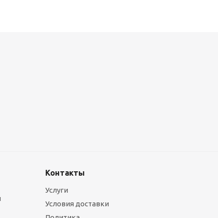
Металлокассеты закрытого типа 575х575, 0,7 мм, полимерное п
1 090
руб.
/шт
Контакты
Услуги
ы
Условия доставки
Политика