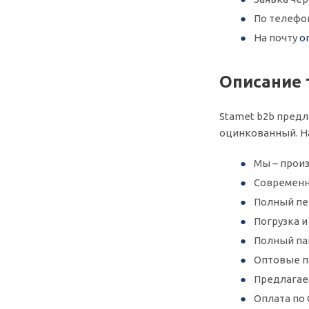
По телефо
На почту
o
Описание 
Stamet b2b предла
оцинкованный. Н
Мы – произ
Современн
Полный пер
Погрузка 
Полный па
Оптовые п
Предлагае
Оплата по 