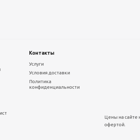
Металлокассеты закрытого типа 575х575, 0,7 мм, полимерное п
1 090
руб.
/шт
Контакты
Услуги
ы
Условия доставки
Политика
конфиденциальности
ист
Цены на сайте 
офертой.