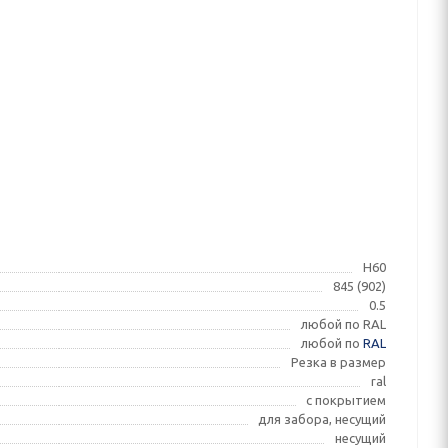
Н60
845 (902)
0.5
любой по RAL
любой по
RAL
Резка в размер
ral
с покрытием
для забора, несущий
несущий