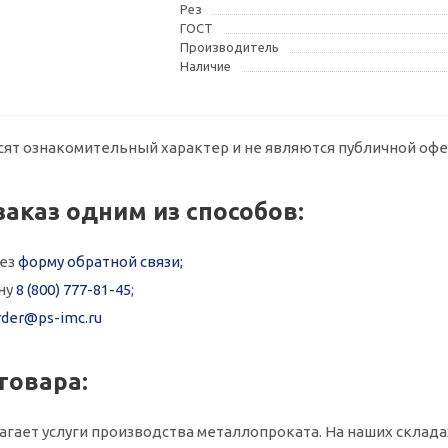
Рез
ГОСТ
Производитель
Наличие
сят ознакомительный характер и не являются публичной офе
заказ одним из способов:
рез
форму обратной связи;
ну
8 (800) 777-81-45
;
rder@ps-imc.ru
товара:
гает услуги производства металлопроката. На наших складах в