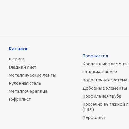
Оцинкованный лист 0.5x1250 мм
89 800
руб.
/т
Каталог
Профнастил
Штрипс
Крепежные элемент
Гладкий лист
Сэндвич-панели
Металлические ленты
Водосточная система
Рулонная сталь
Доборные элементы
Металлочерепица
Профильная труба
Гофролист
Просечно вытяжной л
(ПВЛ)
Перфолист