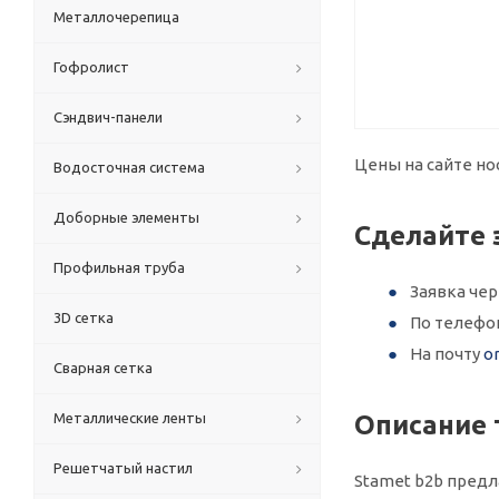
Металлочерепица
Гофролист
Сэндвич-панели
Цены на сайте но
Водосточная система
Доборные элементы
Сделайте 
Профильная труба
Заявка че
3D сетка
По телефо
На почту
o
Сварная сетка
Металлические ленты
Описание 
Решетчатый настил
Stamet b2b предла