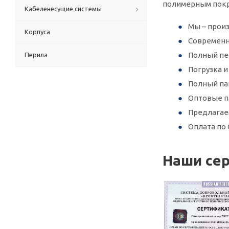
полимерным покр
Кабеленесущие системы
Мы – произ
Корпуса
Современн
Полный пер
Перила
Погрузка 
Полный па
Оптовые п
Предлагае
Оплата по 
Наши се