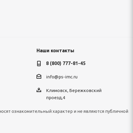
окрытие
Рулон с полимерным покрытием 0,45х1250
122 100
руб.
/т
Наши контакты
8 (800) 777-81-45
info@ps-imc.ru
Климовск, Бережковский
проезд,4
носят ознакомительный характер и не являются публичной