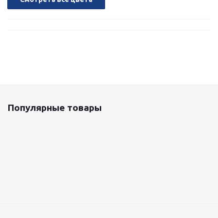
Популярные товары
Оцинкованный лист 0.5x1250 мм
87 800
руб.
/т