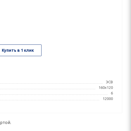
Купить в 1 клик
ЭСВ
160x120
6
12000
ртой.