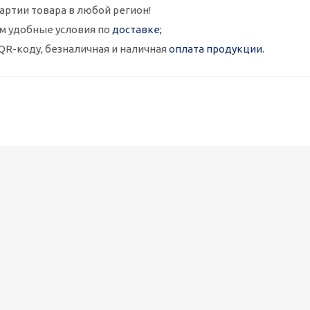
артии товара в любой регион!
м удобные условия по
доставке;
QR-коду, безналичная и наличная
оплата продукции.
Металлокассеты закрытого типа 575х575, 0,7 мм, полимерное п
1 090
руб.
/шт