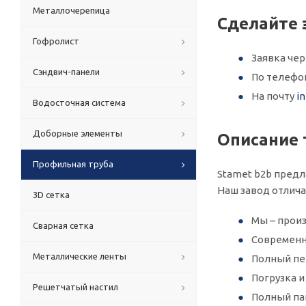
Металлочерепица
Сделайте 
Гофролист
Заявка че
Сэндвич-панели
По телеф
На почту
i
Водосточная система
Доборные элементы
Описание 
Профильная труба
Stamet b2b предл
Наш завод отлич
3D сетка
Мы – произ
Сварная сетка
Современн
Металлические ленты
Полный пер
Погрузка 
Решетчатый настил
Полный па