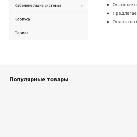
Оптовые п
Кабеленесущие системы
Предлагае
Корпуса
Оплата по 
Перила
Популярные товары
Оцинкованный лист 0.5x1250 мм
88 800
руб.
/т