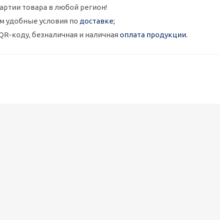
артии товара в любой регион!
м удобные условия по
доставке;
QR-коду, безналичная и наличная
оплата продукции.
Металлокассеты закрытого типа 575х575, 0,7 мм, полимерное п
1 090
руб.
/шт