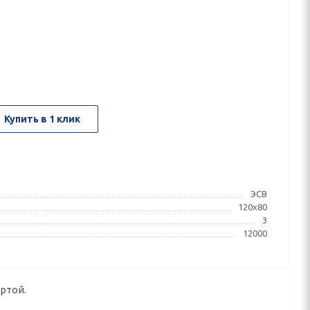
Купить в 1 клик
ЭСВ
120x80
3
12000
ртой.