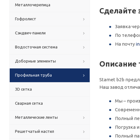
Металлочерепица
Сделайте 
Гофролист
Заявка че
Сэндвич-панели
По телеф
На почту
i
Водосточная система
Доборные элементы
Описание 
Профильная труба
Stamet b2b предл
Наш завод отлич
3D сетка
Мы – произ
Сварная сетка
Современн
Металлические ленты
Полный пер
Погрузка 
Решетчатый настил
Полный па