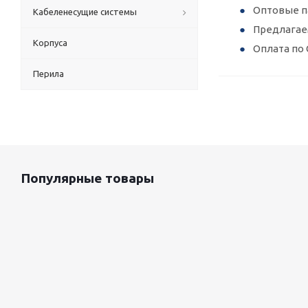
Оптовые п
Кабеленесущие системы
Предлагае
Корпуса
Оплата по 
Перила
Популярные товары
Оцинкованный лист 0.5x1250 мм
87 800
руб.
/т