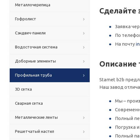
Металлочерепица
Сделайте 
Гофролист
Заявка че
Сэндвич-панели
По телеф
На почту
i
Водосточная система
Доборные элементы
Описание 
Профильная труба
Stamet b2b предл
Наш завод отлич
3D сетка
Мы – произ
Сварная сетка
Современн
Металлические ленты
Полный пер
Погрузка 
Решетчатый настил
Полный па