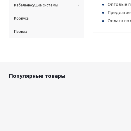
Оптовые п
Кабеленесущие системы
Предлагае
Корпуса
Оплата по 
Перила
Популярные товары
Оцинкованный лист 0.5x1250 мм
87 800
руб.
/т