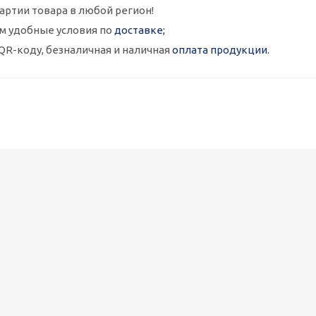
артии товара в любой регион!
м удобные условия по
доставке;
QR-коду, безналичная и наличная
оплата продукции.
Металлокассеты закрытого типа 575х575, 0,7 мм, полимерное п
1 090
руб.
/шт