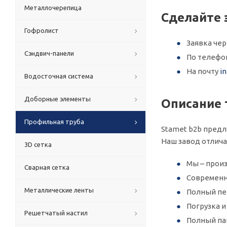
Металлочерепица
Сделайте 
Гофролист
Заявка че
Сэндвич-панели
По телеф
На почту
i
Водосточная система
Доборные элементы
Описание 
Профильная труба
Stamet b2b предл
Наш завод отлич
3D сетка
Мы – произ
Сварная сетка
Современн
Металлические ленты
Полный пер
Погрузка 
Решетчатый настил
Полный па