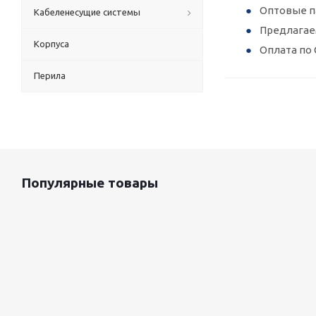
Оптовые п
Кабеленесущие системы
Предлагае
Корпуса
Оплата по 
Перила
Популярные товары
Оцинкованный лист 0.5x1250 мм
87 800
руб.
/т