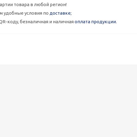
артии товара в любой регион!
м удобные условия по
доставке;
QR-коду, безналичная и наличная
оплата продукции.
Металлокассеты закрытого типа 575х575, 0,7 мм, полимерное п
1 090
руб.
/шт