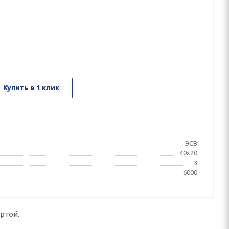
Купить в 1 клик
ЭСВ
40x20
3
6000
ртой.