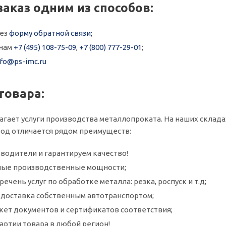
заказ одним из способов:
рез
форму обратной связи;
онам
+7 (495) 108-75-09
,
+7 (800) 777-29-01
;
nfo@ps-imc.ru
товара:
агает услуги производства металлопроката. На наших склад
авод отличается рядом преимуществ:
водители и гарантируем качество!
ые производственные мощности;
ечень услуг по обработке металла: резка, роспуск и т.д;
и доставка собственным автотранспортом;
кет документов и сертификатов соответствия;
артии товара в любой регион!