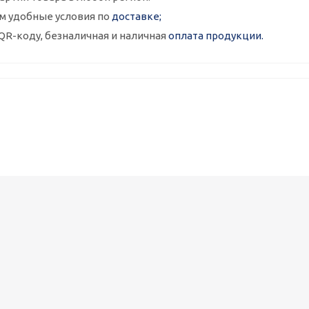
м удобные условия по
доставке;
QR-коду, безналичная и наличная
оплата продукции.
Металлокассеты закрытого типа 575х575, 0,7 мм, полимерное п
1 090
руб.
/шт