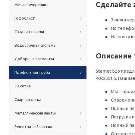
Сделайте 
Металлочерепица
Гофролист
Заявка че
По телеф
Сэндвич-панели
На почту
i
Водосточная система
Описание 
Доборные элементы
Stamet b2b предл
Профильная труба
40х25x1,5. Наш з
3D сетка
Мы – произ
Сварная сетка
Современн
Полный пер
Металлические ленты
Погрузка 
Полный па
Решетчатый настил
Оптовые п