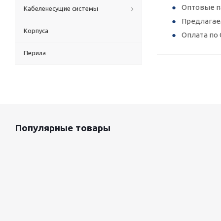
Оптовые п
Кабеленесущие системы
Предлагае
Корпуса
Оплата по 
Перила
Популярные товары
Оцинкованный лист 0.5x1250 мм
87 800
руб.
/т