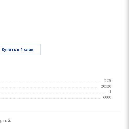
Купить в 1 клик
ЭСВ
20x20
1
6000
ртой.