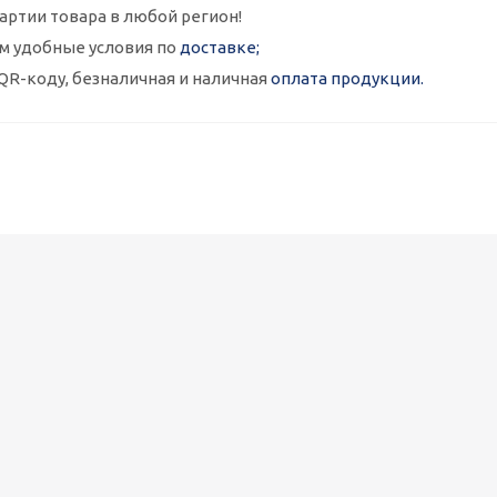
артии товара в любой регион!
м удобные условия по
доставке;
QR-коду, безналичная и наличная
оплата продукции.
Металлокассеты закрытого типа 575х575, 0,7 мм, полимерное п
1 090
руб.
/шт