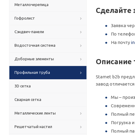
Металлочерепица
Сделайте 
Гофролист
Заявка че
Сэндвич-панели
По телеф
На почту
i
Водосточная система
Доборные элементы
Описание 
Профильная труба
Stamet b2b предл
завод отличается
3D сетка
Мы – произ
Сварная сетка
Современн
Металлические ленты
Полный пер
Погрузка 
Решетчатый настил
Полный па