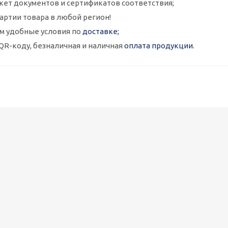
кет документов и сертификатов соответствия;
артии товара в любой регион!
м удобные условия по
доставке;
QR-коду, безналичная и наличная
оплата продукции.
Металлокассеты закрытого типа 575х575, 0,7 мм, полимерное п
1 090
руб.
/шт