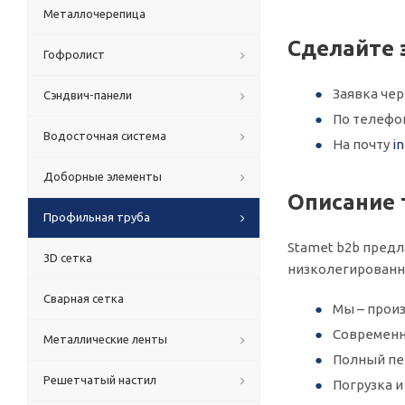
Металлочерепица
Сделайте 
Гофролист
Заявка че
Сэндвич-панели
По телеф
Водосточная система
На почту
i
Доборные элементы
Описание 
Профильная труба
Stamet b2b предл
3D сетка
низколегированн
Сварная сетка
Мы – произ
Современн
Металлические ленты
Полный пер
Решетчатый настил
Погрузка 