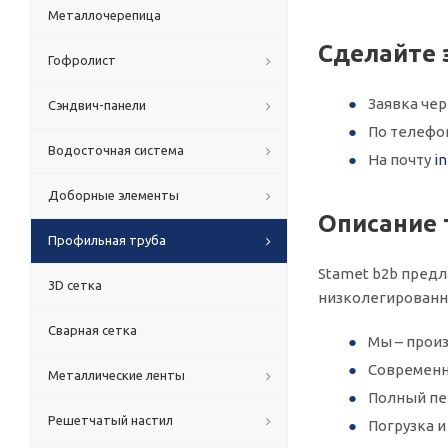
Металлочерепица
Сделайте 
Гофролист
Заявка че
Сэндвич-панели
По телеф
Водосточная система
На почту
i
Доборные элементы
Описание 
Профильная труба
Stamet b2b предл
3D сетка
низколегированн
Сварная сетка
Мы – произ
Современн
Металлические ленты
Полный пер
Решетчатый настил
Погрузка 