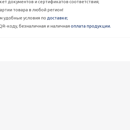
кет документов и сертификатов соответствия;
артии товара в любой регион!
м удобные условия по
доставке;
QR-коду, безналичная и наличная
оплата продукции.
Металлокассеты закрытого типа 575х575, 0,7 мм, полимерное п
1 090
руб.
/шт