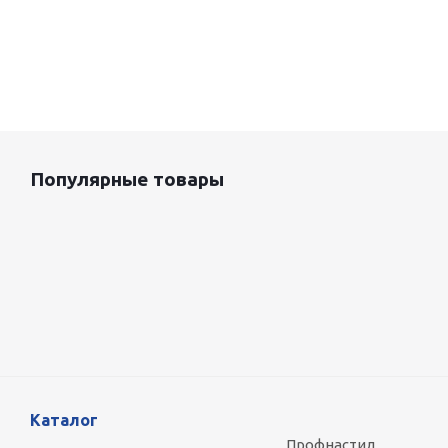
Популярные товары
Оцинкованный лист 0.5x1250 мм
87 800
руб.
/т
Каталог
Профнастил