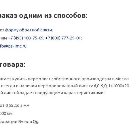
заказ одним из способов:
рез
форму обратной связи;
онам
+7 (495) 108-75-09
,
+7 (800) 777-29-01
;
nfo@ps-imc.ru
товара:
агает купить перфолист собственного производства в Москв
всегда в наличии перфорированный лист rv 6,0-9,0, 1x1000x20
 лист обладает следующими характеристиками:
т 0,55 до 3 мм
000 мм
орации Rv или Qg.