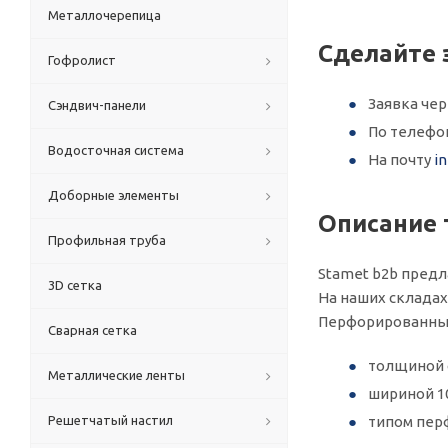
Металлочерепица
Сделайте 
Гофролист
Заявка че
Сэндвич-панели
По телеф
Водосточная система
На почту
i
Доборные элементы
Описание 
Профильная труба
Stamet b2b предл
3D сетка
На наших складах 
Перфорированный
Сварная сетка
толщиной о
Металлические ленты
шириной 1
Решетчатый настил
типом перф