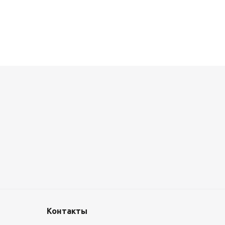
Металлокассеты закрытого типа 575х575, 0,7 мм, полимерное п
1 090
руб.
/шт
Контакты