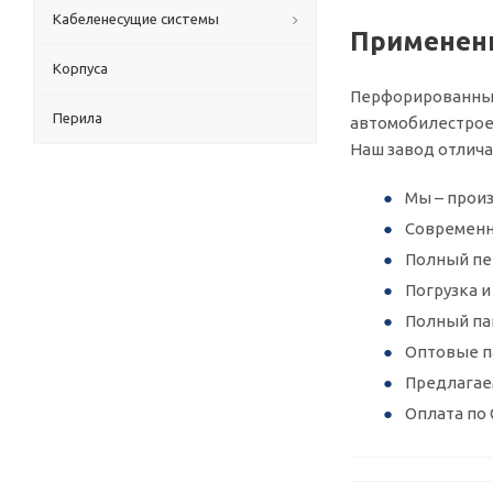
Кабеленесущие системы
Применени
Корпуса
Перфорированный 
Перила
автомобилестроен
Наш завод отлич
Мы – произ
Современн
Полный пер
Погрузка 
Полный па
Оптовые п
Предлагае
Оплата по 