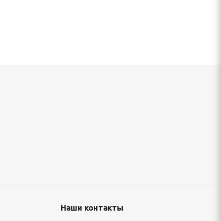
окрытие
Рулон с полимерным покрытием 0,45х1250
120 800
руб.
/т
Наши контакты