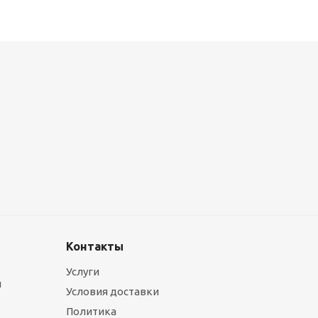
Металлокассеты закрытого типа 575х575, 0,7 мм, полимерное п
1 090
руб.
/шт
Контакты
Услуги
ы
Условия доставки
Политика