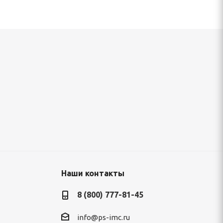
окрытие
Рулон с полимерным покрытием 0,45х1250
120 800
руб.
/т
Наши контакты
8 (800) 777-81-45
info@ps-imc.ru