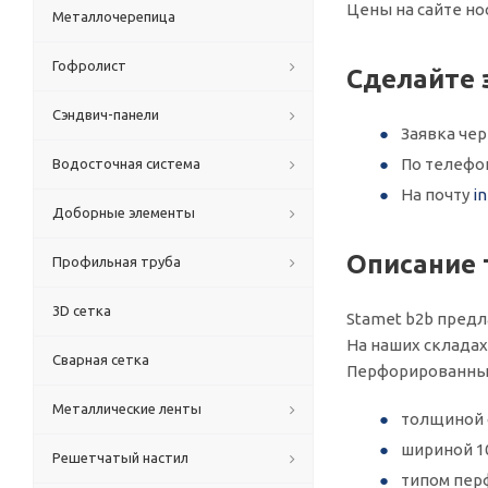
Цены на сайте но
Металлочерепица
Гофролист
Сделайте 
Сэндвич-панели
Заявка че
По телеф
Водосточная система
На почту
i
Доборные элементы
Описание 
Профильная труба
3D сетка
Stamet b2b предл
На наших складах 
Сварная сетка
Перфорированный
Металлические ленты
толщиной о
шириной 1
Решетчатый настил
типом перф