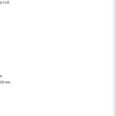
ртой.
е.
00 мм.