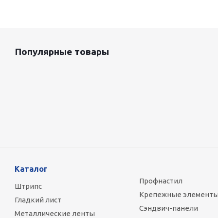
Популярные товары
Оцинкованный лист 0.5x1250 мм
87 800
руб.
/т
Каталог
Профнастил
Штрипс
Крепежные элемент
Гладкий лист
Сэндвич-панели
Металлические ленты