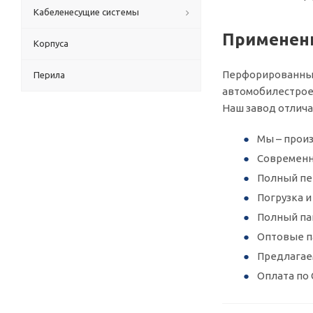
Кабеленесущие системы
Применени
Корпуса
Перфорированный 
Перила
автомобилестроен
Наш завод отлич
Мы – произ
Современн
Полный пер
Погрузка 
Полный па
Оптовые п
Предлагае
Оплата по 