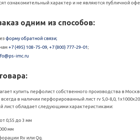
сят ознакомительный характер и не являются публичной офе
заказ одним из способов:
рез
форму обратной связи;
онам
+7 (495) 108-75-09
,
+7 (800) 777-29-01
;
nfo@ps-imc.ru
товара:
агает купить перфолист собственного производства в Москв
всегда в наличии перфорированный лист rv 5,0-8,0, 1x1000x20
 лист обладает следующими характеристиками:
т 0,55 до 3 мм
000 мм
орации Rv или Qg.