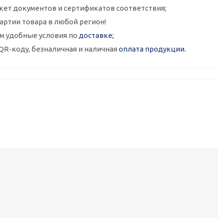
кет документов и сертификатов соответствия;
артии товара в любой регион!
м удобные условия по
доставке;
QR-коду, безналичная и наличная
оплата продукции.
Металлокассеты закрытого типа 575х575, 0,7 мм, полимерное п