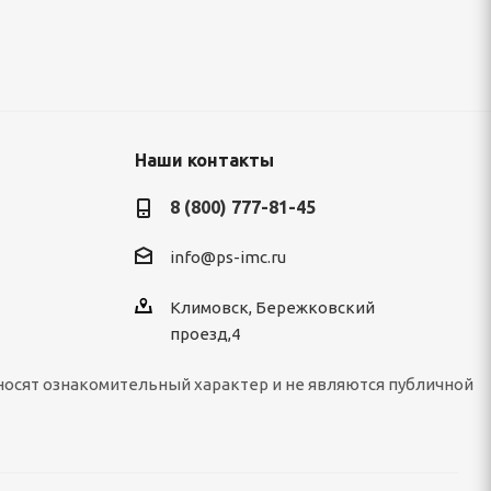
120 800
руб.
/т
Наши контакты
8 (800) 777-81-45
info@ps-imc.ru
Климовск, Бережковский
проезд,4
носят ознакомительный характер и не являются публичной