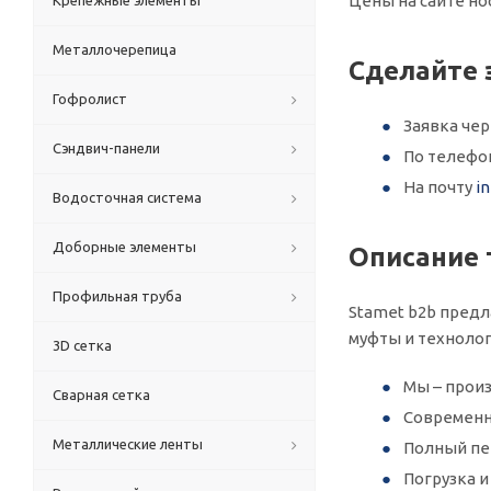
Цены на сайте но
Крепежные элементы
Металлочерепица
Сделайте 
Гофролист
Заявка че
Сэндвич-панели
По телеф
На почту
i
Водосточная система
Доборные элементы
Описание 
Профильная труба
Stamet b2b предл
муфты и технолог
3D сетка
Мы – произ
Сварная сетка
Современн
Металлические ленты
Полный пер
Погрузка 