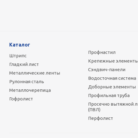
88 800
руб.
/т
Каталог
Профнастил
Штрипс
Крепежные элемент
Гладкий лист
Сэндвич-панели
Металлические ленты
Водосточная система
Рулонная сталь
Доборные элементы
Металлочерепица
Профильная труба
Гофролист
Просечно вытяжной л
(ПВЛ)
Перфолист