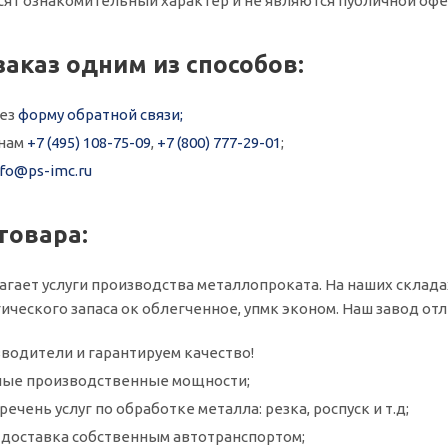
сят ознакомительный характер и не являются публичной офе
заказ одним из способов:
рез
форму обратной связи;
онам
+7 (495) 108-75-09
,
+7 (800) 777-29-01
;
nfo@ps-imc.ru
товара:
агает услуги производства металлопроката. На наших склада
ического запаса ок облегченное, упмк эконом. Наш завод от
водители и гарантируем качество!
ые производственные мощности;
ечень услуг по обработке металла: резка, роспуск и т.д;
и доставка собственным автотранспортом;