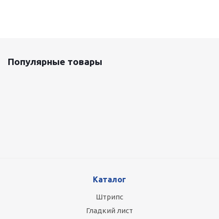
Популярные товары
Оцинкованный лист 0.5x1250 мм
87 800
руб.
/т
Каталог
Штрипс
Гладкий лист