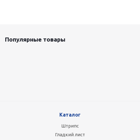
Популярные товары
Оцинкованный лист 0.5x1250 мм
87 800
руб.
/т
Каталог
Штрипс
Гладкий лист