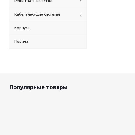
Решетчатый настил
Кабеленесущие системы
Корпуса
Планка внутре
Перила
Популярные товары
Оцинкованный лист 0.5x1250 мм
87 800
руб.
/т
Снегозадержат