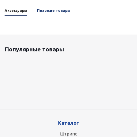
Аксессуары
Похожие товары
Популярные товары
Оцинкованный лист 0.5x1250 мм
87 800
руб.
/т
Планка внутренних стендов (оцинковка)
Есть в наличии
0 руб.
Каталог
Штрипс