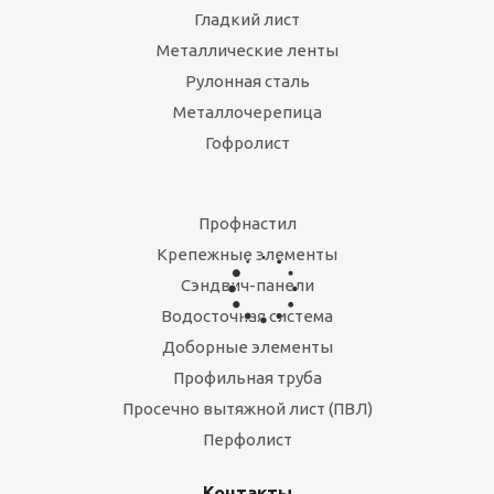
Гладкий лист
Металлические ленты
Рулонная сталь
Металлочерепица
Гофролист
Карнизная планка большая (оцинковка)
Есть в наличии
Профнастил
190
руб.
/пог.м
Крепежные элементы
Сэндвич-панели
Водосточная система
Доборные элементы
Профильная труба
Просечно вытяжной лист (ПВЛ)
Перфолист
Контакты