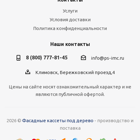
Планка примыкания (оцинковка)
Услуги
Есть в наличии
Условия доставки
310
руб.
/пог.м
Политика конфиденциальности
Наши контакты
8 (800) 777-81-45
info@ps-imc.ru
Климовск, Бережковский проезд,4
Цены на сайте носят ознакомительный характер и не
являются публичной офертой.
Снегозадержатель трубчатый (комплект)
(стальной шелк)
Есть в наличии
2026 ©
Фасадные кассеты под дерево
- производство и
1 575
руб.
/шт
поставка