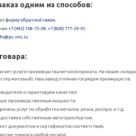
заказ одним из способов:
рез
форму обратной связи;
онам
+7 (495) 108-75-09
,
+7 (800) 777-29-01
;
nfo@ps-imc.ru
товара:
агает услуги производства металлопроката. На наших склад
эстер матовый). Наш завод отличается рядом преимуществ:
водители и гарантируем качество!
ые производственные мощности;
ечень услуг по обработке металла: резка, роспуск и т.д;
и доставка собственным автотранспортом;
кет документов и сертификатов соответствия;
артии товара в любой регион!