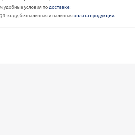
м удобные условия по
доставке;
QR-коду, безналичная и наличная
оплата продукции.
Металлокассеты закрытого типа 575х575, 0,7 мм, полимерное п
1 090
руб.
/шт