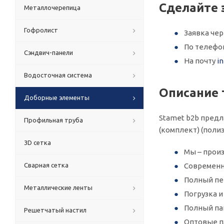
Сделайте 
Металлочерепица
Гофролист
Заявка че
По телеф
Сэндвич-панели
На почту
i
Водосточная система
Описание 
Доборные элементы
Stamet b2b предл
Профильная труба
(комплект) (поли
3D сетка
Мы – произ
Сварная сетка
Современн
Полный пер
Металлические ленты
Погрузка 
Полный па
Решетчатый настил
Оптовые п