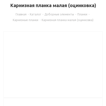
Карнизная планка малая (оцинковка)
Главная
-
Каталог
-
Доборные элементы
-
Планки
-
Карнизные планки
-
Карнизная планка малая (оцинковка)