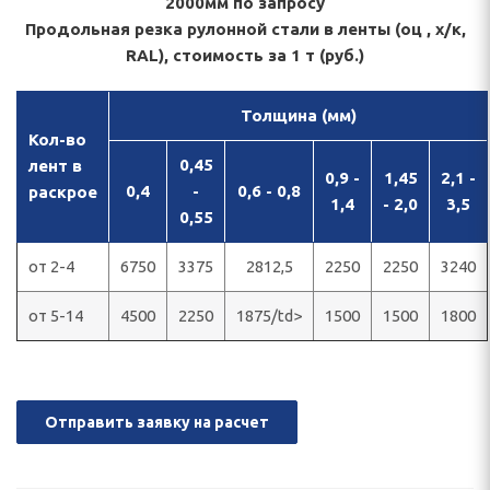
2000мм по запросу
Продольная резка рулонной стали в ленты (оц , х/к,
RAL), стоимость за 1 т (руб.)
Толщина (мм)
Кол-во
0,45
лент в
0,9 -
1,45
2,1 -
0,4
-
0,6 - 0,8
раскрое
1,4
- 2,0
3,5
0,55
от 2-4
6750
3375
2812,5
2250
2250
3240
от 5-14
4500
2250
1875/td>
1500
1500
1800
Отправить заявку на расчет