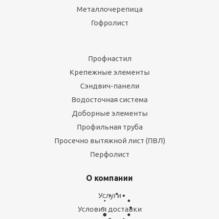
Планка внутренних стендов (оцинковка)
Металлочерепица
Много
Гофролист
0 руб.
Профнастил
Крепежные элементы
Сэндвич-панели
Водосточная система
Доборные элементы
Профильная труба
Просечно вытяжной лист (ПВЛ)
Перфолист
Карнизная планка большая (оцинковка)
Много
О компании
190
руб.
/пог.м
Услуги
Условия доставки