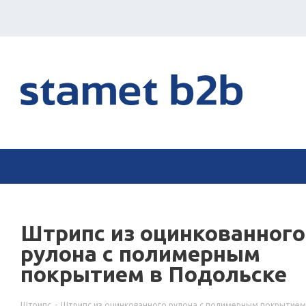
Штрипс из оцинкованного
рулона с полимерным
покрытием в Подольске
Штрипс
-
Штрипс из оцинкованного рулона с полимерным покрытием