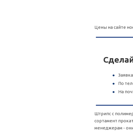
Цены на сайте но
Сделай
Заявка
По те
На поч
Штрипс с полимер
сортамент проката
менеджерам - они