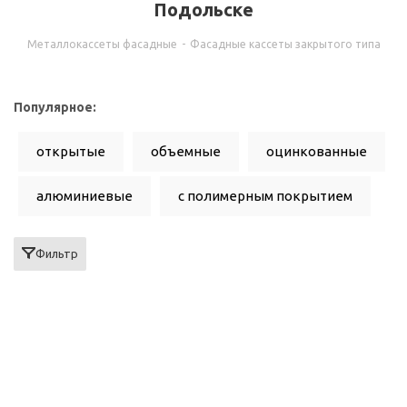
Подольске
Металлокассеты фасадные
-
Фасадные кассеты закрытого типа
Популярное:
открытые
объемные
оцинкованные
алюминиевые
с полимерным покрытием
с порошковым покрытием
Фильтр