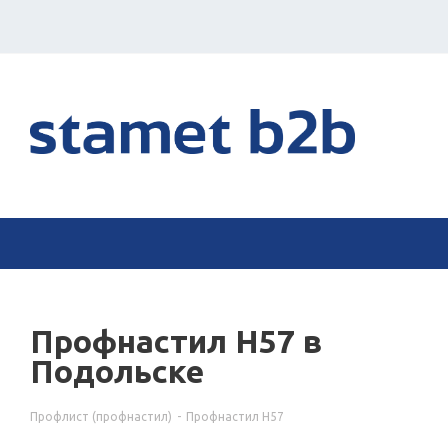
Профнастил Н57 в
Подольске
Профлист (профнастил)
-
Профнастил Н57