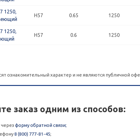
7 1250,
Н57
0.65
1250
авеющий
7 1250,
Н57
0.6
1250
веющий
сят ознакомительный характер и не являются публичной офе
те заказ одним из способов:
 через
форму обратной связи;
лефону
8 (800) 777-81-45
;