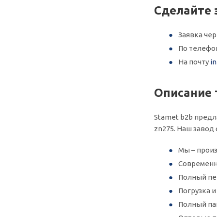
Сделайте 
Заявка че
По телеф
На почту
i
Описание 
Stamet b2b предл
zn275. Наш завод
Мы – произ
Современн
Полный пер
Погрузка 
Полный па