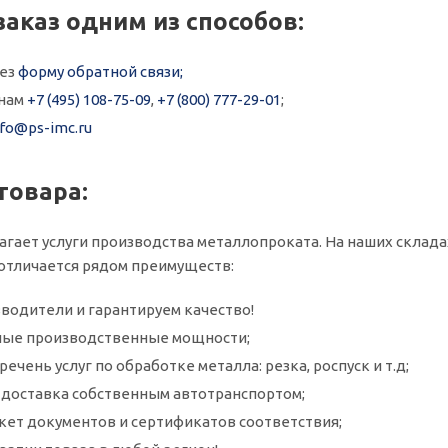
заказ одним из способов:
рез
форму обратной связи;
онам
+7 (495) 108-75-09
,
+7 (800) 777-29-01
;
nfo@ps-imc.ru
товара:
агает услуги производства металлопроката. На наших склада
 отличается рядом преимуществ:
водители и гарантируем качество!
ые производственные мощности;
ечень услуг по обработке металла: резка, роспуск и т.д;
и доставка собственным автотранспортом;
кет документов и сертификатов соответствия;