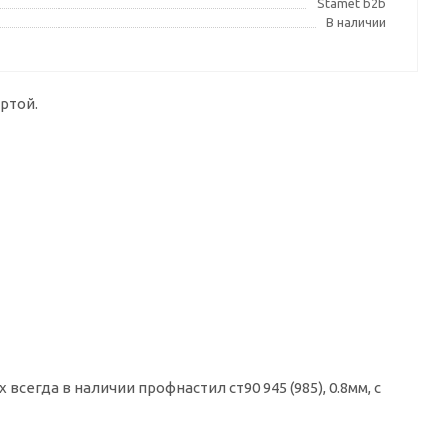
Stamet b2b
В наличии
ртой.
сегда в наличии профнастил ст90 945 (985), 0.8мм, с