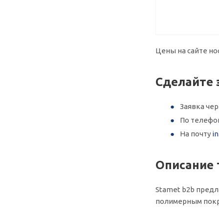
Цены на сайте но
Сделайте 
Заявка че
По телеф
На почту
i
Описание 
Stamet b2b предла
полимерным покр