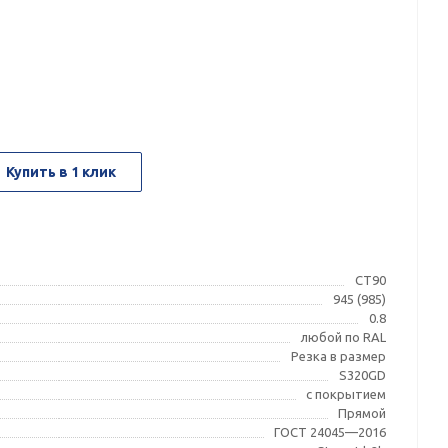
Купить в 1 клик
СТ90
945 (985)
0.8
любой по RAL
Резка в размер
S320GD
с покрытием
Прямой
ГОСТ 24045—2016