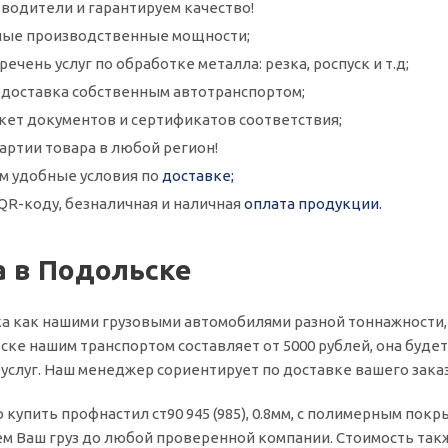
водители и гарантируем качество!
ые производственные мощности;
ечень услуг по обработке металла: резка, роспуск и т.д;
и доставка собственным автотранспортом;
кет документов и сертификатов соответствия;
артии товара в любой регион!
м удобные условия по
доставке;
QR-коду, безналичная и наличная
оплата продукции.
 в Подольске
а как нашими грузовыми автомобилями разной тоннажности,
ске нашим транспортом составляет от 5000 рублей, она будет 
слуг. Наш менеджер сориентирует по доставке вашего заказ
о купить профнастил ст90 945 (985), 0.8мм, с полимерным пок
м Ваш груз до любой проверенной компании. Стоимость также