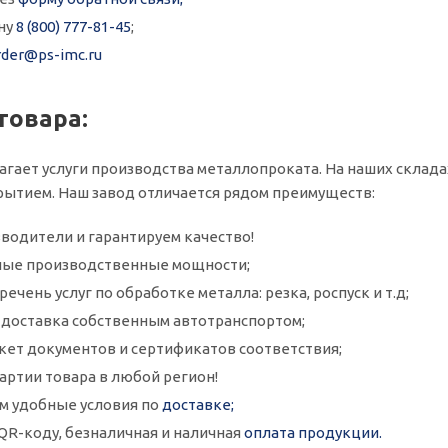
ну
8 (800) 777-81-45
;
rder@ps-imc.ru
товара:
гает услуги производства металлопроката. На наших складах в
ытием. Наш завод отличается рядом преимуществ:
водители и гарантируем качество!
ые производственные мощности;
ечень услуг по обработке металла: резка, роспуск и т.д;
и доставка собственным автотранспортом;
кет документов и сертификатов соответствия;
артии товара в любой регион!
м удобные условия по
доставке;
QR-коду, безналичная и наличная
оплата продукции.