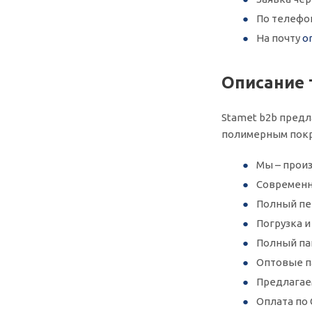
По телефо
На почту
o
Описание 
Stamet b2b предла
полимерным покр
Мы – произ
Современн
Полный пер
Погрузка 
Полный па
Оптовые п
Предлагае
Оплата по 